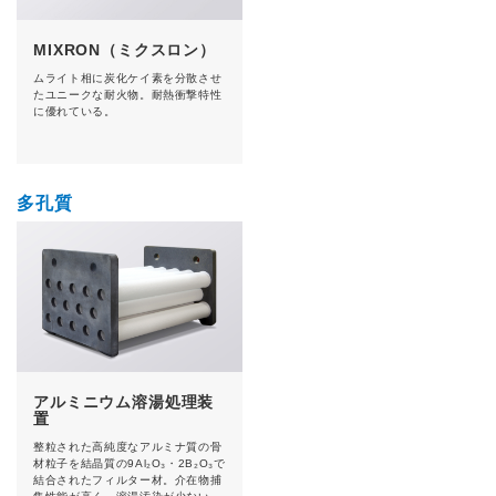
MIXRON（ミクスロン）
ムライト相に炭化ケイ素を分散させ
たユニークな耐火物。耐熱衝撃特性
に優れている。
多孔質
アルミニウム溶湯処理装
置
整粒された高純度なアルミナ質の骨
材粒子を結晶質の9Al₂O₃・2B₂O₃で
結合されたフィルター材。介在物捕