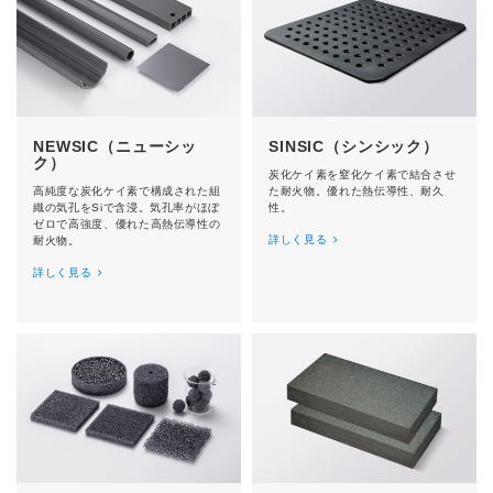
NEWSIC（ニューシッ
SINSIC（シンシック）
ク）
炭化ケイ素を窒化ケイ素で結合させ
高純度な炭化ケイ素で構成された組
た耐火物。優れた熱伝導性、耐久
織の気孔をSiで含浸。気孔率がほぼ
性。
ゼロで高強度、優れた高熱伝導性の
詳しく見る
耐火物。
詳しく見る