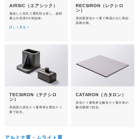
AIRSIC（エアシック）
RECSIRON（レクシロ
ン）
連続した気孔で通気性を有し、超軽
量なSi含浸SiC焼結体。
高純度炭化ケイ素で構成された再結
晶耐火物。
詳しく見る
TECSIRON（テクシロ
CATARON（カタロン）
ン）
炭化ケイ素骨材を酸化ケイ素主体の
高純度の炭化ケイ素骨材を窒化ケイ
酸化物相で結合。
素で結合。
アルミナ質・ムライト質